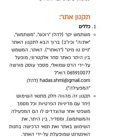
תקנון אתר:​
כללים
משתמש יקר (להלן “רוכש“, “משתמש“,
“את/ה” וכיו”ב) ברוך הבא לתקנון האתר
״נייס טו מיט״ (“האתר“). האתר, המשמש
בין היתר כאתר סחר אלקטרוני, מופעל
על-ידי הדס שמואלי, מספר עוסק מורשה
065910077
דוא”ל
hadas.shml@gmail.com
(להלן
“המפעילה“).
תקנון זה מהווה חלק מתנאי השימוש
(יחד עם מדיניות הפרטיות וכל מסמך
משפטי אחר שהצדדים לו הם המפעילה
והמשתמש), ומסדיר, בין היתר, את
השימוש באתר ואת תנאי הרכישה בחנות
האינטרנט שמופעלת על-ידי האתר.