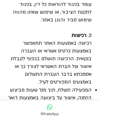
עומד בניגוד להוראות כל דין, בניגוד
לתקנת הציבור, או שימוש שאינו מהווה
שימוש סביר והוגן באתר.
3.
רכישות
רכישה באמצעות האתר תתאפשר
באמצעות כרטיס אשראי או העברה
בנקאית. הרכישה תושלם בכפוף לקבלת
אישור של חברת האשראי לצורך כך או
אסמכתא בדבר העברת התשלום
באמצעים המפורטים לעיל.
המפעילה תשלח, תוך מס’ שעות מביצוע
הזמנה, אישור על ביצועה באמצעות דואר
אלקטרוני. אין באישור כאמור משום אישור
כי ניתן אישור חברת האשראי או כי
WhatsApp
התקבל תשלום. אין במתן אישור על
ביצוע הזמנה כאמור בכדי לחייב את
המפעילה באופן כלשהו.