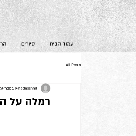
עמוד הבית
סיורים
הרצ
All Posts
hadasshml
9 בפבר׳
זמן 
רמלה על ה