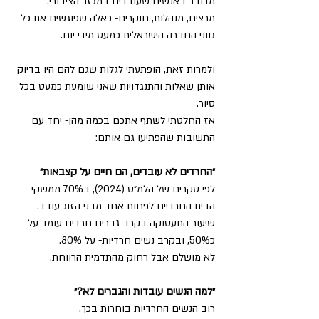
מדובר באנשים שעובדים במגזר הציבורי: 
מרצים, מנהלות, חוקרים- כאלה שפוגשים את כל 
גווני החברה הישראלית כמעט מידי יום.
ולמרות זאת, הופתעתי לגלות שגם להם היו בדיוק 
אותן שאלות והתנגדויות שאני שומעת כמעט בכל 
סיור.
אז החלטתי לשתף אתכם בכמה מהן- יחד עם 
התשובות שהפתיעו גם אותם:
״החרדים לא עובדים, הם חיים על קצבאות״
לפי סקרים של הלמ״ס (2024), ב70% ממשקי 
הבית החרדיים לפחות אחד מבני הזוג עובד.
שיעור התעסוקה בקרב גברים חרדים עומד על 
כ50%, ובקרב נשים חרדיות- על 80%.
לא מושלם אבל רחוק מהתדמית הרווחת.
״למה הנשים עובדות והגברים לא?״
רוב הנשים החרדיות בוחרות בכך.