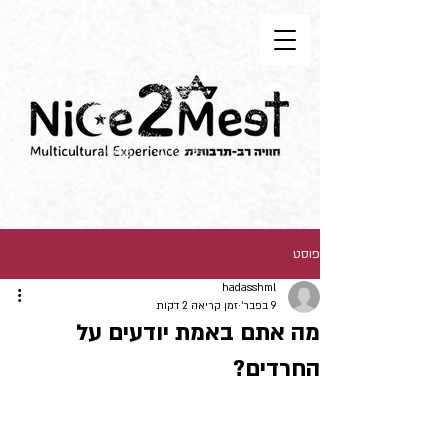
פוסט
hadasshml
9 בפבר׳
זמן קריאה 2 דקות
מה אתם באמת יודעים על
החרדים?